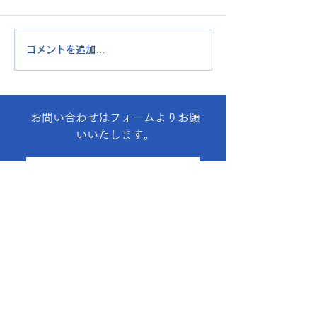
第3回スポーツ
コメントを追加…
『大江ジュニアバレー』
活動報告
お問い合わせはフォームよりお願
いいたします。
お問合せフォームはこちら
最新の告知・連絡
お得な情報を配信